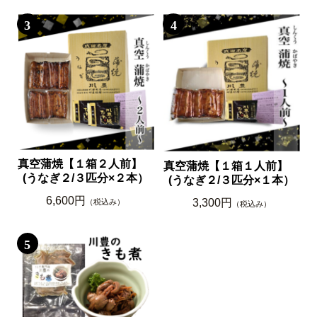
3
4
真空蒲焼【１箱２人前】
真空蒲焼【１箱１人前】
(うなぎ２/３匹分×２本）
(うなぎ２/３匹分×１本）
6,600円
3,300円
（税込み）
（税込み）
5