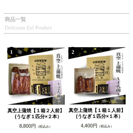
商品一覧
Delicious Eel Product
1
2
真空上蒲焼【１箱１人前】
真空上蒲焼【１箱２人前】
(うなぎ１匹分×１本）
(うなぎ１匹分×２本）
4,400円
8,800円
（税込み）
（税込み）